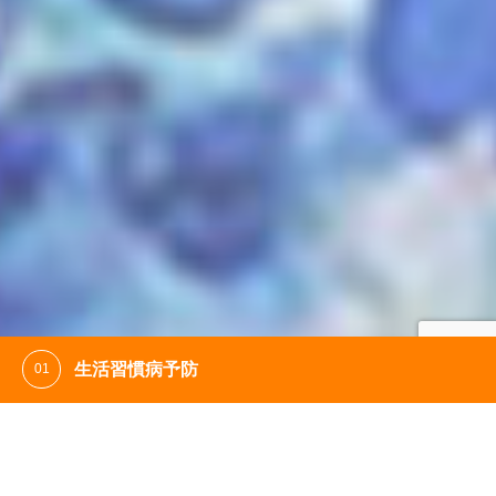
睡眠時無呼吸症候群精密検査
WEB予約
LINE予約
自動電話予約
健康保険適応で３割負担の方で自己負担12,000円前後で検査をお
松山市地域包括支援センターは、松山市直
受けいただけます。 （一泊して頂きますが、 入院費は無料です）