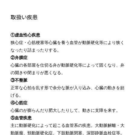
取扱い疾患
①虚血性心疾患
狭心症・心筋梗塞等心臓を養う血管が動脈硬化等により狭く
なったり詰まったりする。
②弁膜症
心臓の各部屋を仕切る弁が動脈硬化等によって固くなり、弁
の開きや閉まりが悪くなる。
③不整脈
正常な心拍を乱す形で余分な脈が入り込み、心臓の動きを妨
げる。
④心筋症
心臓のが膨らんだり肥大したりして、動きに支障を来す。
⑤血管疾患
主に動脈硬化によって起こる血管系の疾患。大動脈解離・大
動脈瘤、頸動脈硬化症、下肢動脈閉塞、深部静脈血栓症等。