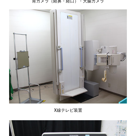
胃カメラ（経鼻・経口）・大腸カメラ
X線テレビ装置