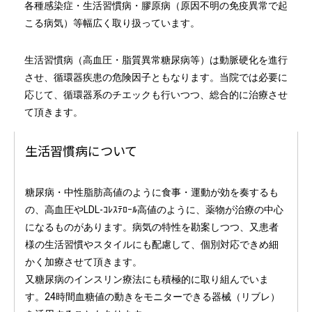
各種感染症・生活習慣病・膠原病（原因不明の免疫異常で起
こる病気）等幅広く取り扱っています。
生活習慣病（高血圧・脂質異常糖尿病等）は動脈硬化を進行
させ、循環器疾患の危険因子ともなります。当院では必要に
応じて、循環器系のチエックも行いつつ、総合的に治療させ
て頂きます。
生活習慣病について
糖尿病・中性脂肪高値のように食事・運動が効を奏するも
の、高血圧やLDL-ｺﾚｽﾃﾛｰﾙ高値のように、薬物が治療の中心
になるものがあります。病気の特性を勘案しつつ、又患者
様の生活習慣やスタイルにも配慮して、個別対応できめ細
かく加療させて頂きます。
又糖尿病のインスリン療法にも積極的に取り組んでいま
す。24時間血糖値の動きをモニターできる器械（リブレ）