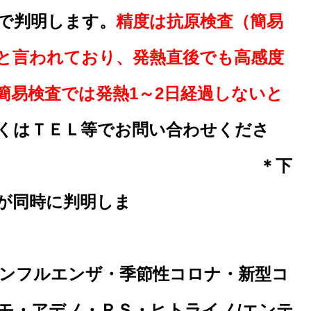
位で判明します。
精度は抗原検査（簡易
上と言われており、発熱直後でも高感度
簡易検査では発熱1～2日経過しないと
くはＴＥＬ等でお問い合わせくださ
い。
＊下
が同時に判明しま
す
ンフルエンザ・季節性コロナ・新型コ
モ・アデノ・ＲＳ・ヒトライノ/エンテ